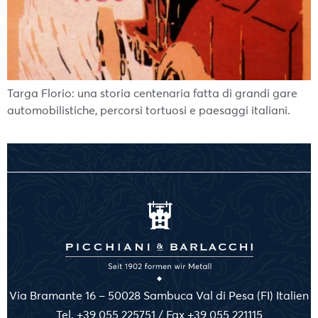
Targa Florio: una storia centenaria fatta di grandi gare
automobilistiche, percorsi tortuosi e paesaggi italiani.
Via Bramante 16 – 50028 Sambuca Val di Pesa (FI) Italien
Tel. +39 055 225751 / Fax +39 055 221115